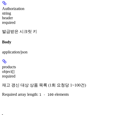
Authorization
string
header
required
발급받은 시크릿 키
Body
application/json
products
object[]
required
재고 갱신 대상 상품 목록 (1회 요청당 1~100건)
Required array length:
element
s
1 - 100