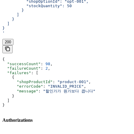
          "shopOptionId": "opt-001",
          "stockQuantity": 50
        }
      ]
    }
  ]
}
'
200
{
  "successCount"
: 
98
,
  "failureCount"
: 
2
,
  "failures"
: [
    {
      "shopProductId"
: 
"product-001"
,
      "errorCode"
: 
"INVALID_PRICE"
,
      "message"
: 
"할인가가 원가보다 큽니다"
    }
  ]
}
Authorizations