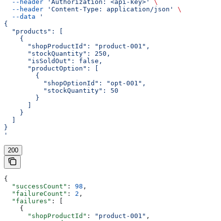
  --header
 'Authorization: <api-key>'
 \
  --header
 'Content-Type: application/json'
 \
  --data
 '
{
  "products": [
    {
      "shopProductId": "product-001",
      "stockQuantity": 250,
      "isSoldOut": false,
      "productOption": [
        {
          "shopOptionId": "opt-001",
          "stockQuantity": 50
        }
      ]
    }
  ]
}
'
200
{
  "successCount"
: 
98
,
  "failureCount"
: 
2
,
  "failures"
: [
    {
      "shopProductId"
: 
"product-001"
,