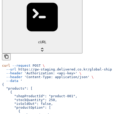
cURL
curl
 --request
 POST
 \
  --url
 https://gw-staging.delivered.co.kr/global-ship
  --header
 'Authorization: <api-key>'
 \
  --header
 'Content-Type: application/json'
 \
  --data
 '
{
  "products": [
    {
      "shopProductId": "product-001",
      "stockQuantity": 250,
      "isSoldOut": false,
      "productOption": [
        {